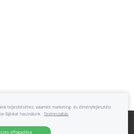
aink teljesítéséhez, valamint marketing- és élményfejlesztési
ie-fájlokat használunk.
Testreszabás
szes elfogadása