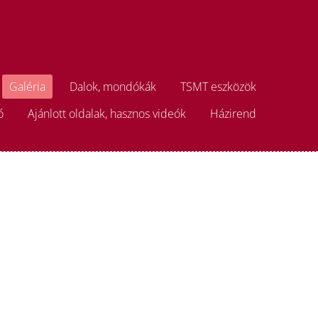
Galéria
Dalok, mondókák
TSMT eszközök
ó
Ajánlott oldalak, hasznos videók
Házirend