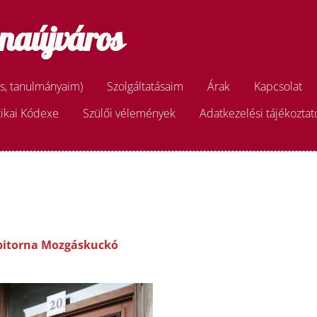
naújváros
s, tanulmányaim)
Szolgáltatásaim
Árak
Kapcsolat
ikai Kódexe
Szülői vélemények
Adatkezelési tájékoztat
pitorna Mozgáskuckó