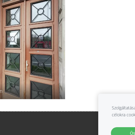
ín
Szolgáltatás
célokra cook
Ös