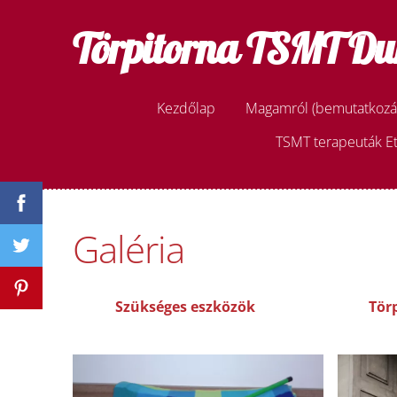
Törpitorna TSMT Du
Kezdőlap
Magamról (bemutatkozá
TSMT terapeuták Et
Galéria
Szükséges eszközök
Tör