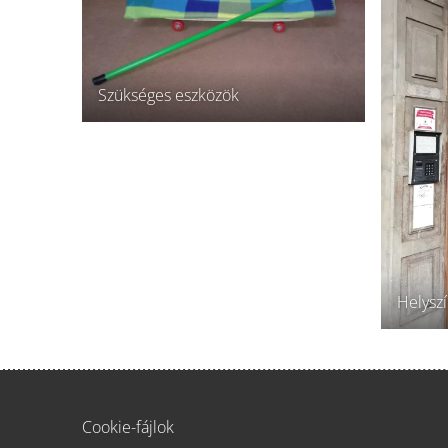
Szükséges eszközök
Helysz
Cookie-fájlok