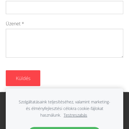
Üzenet
*
Szolgáltatásaink teljesítéséhez, valamint marketing-
Cookie-fájlok
és élményfejlesztési célokra cookie-fájlokat
használunk.
Testreszabás
Az oldal a világ legkönnyebben használható
weboldalkészítőjével, a
Mozellóval
készült.