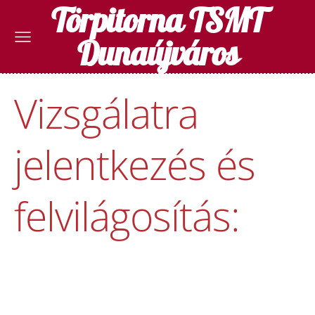
Törpitorna TSMT
Dunaújváros
Vizsgálatra
jelentkezés és
felvilágosítás: