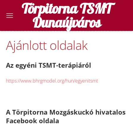
Törpitorna TSMT
Dunaújváros
Ajánlott oldalak
Az egyéni TSMT-terápiáról
https://www.bhrgmodel.org/hun/egyenitsmt
A Törpitorna Mozgáskuckó hivatalos
Facebook oldala