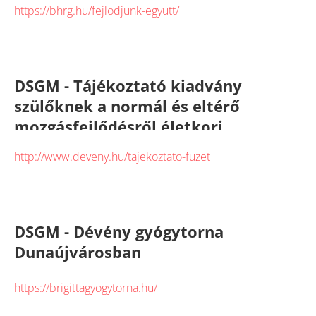
https://bhrg.hu/fejlodjunk-egyutt/
DSGM - Tájékoztató kiadvány
szülőknek a normál és eltérő
mozgásfejlődésről életkori
bontásban
http://www.deveny.hu/tajekoztato-fuzet
DSGM - Dévény gyógytorna
Dunaújvárosban
https://brigittagyogytorna.hu/