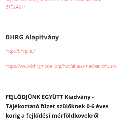
2102427/
BHRG Alapítvány
http://bhrg.hu/
https://www.bhrgmodel.org/hun/ahatasmechanizmusrol
FEJLŐDJÜNK EGYÜTT Kiadvány -
Tájékoztató füzet szülőknek 0-6 éves
korig a fejlődési mérföldkövekről