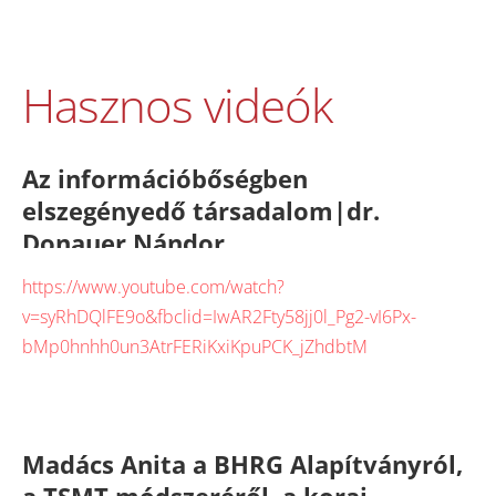
Hasznos videók
Az információbőségben
elszegényedő társadalom
|dr.
Donauer Nándor
https://www.youtube.com/watch?
v=syRhDQlFE9o&fbclid=IwAR2Fty58jj0l_Pg2-vI6Px-
bMp0hnhh0un3AtrFERiKxiKpuPCK_jZhdbtM
Madács Anita a BHRG Alapítványról,