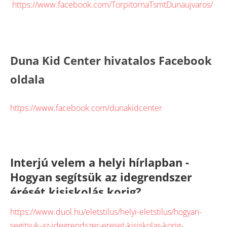
https://www.facebook.com/TorpitornaTsmtDunaujvaros/
Duna Kid Center hivatalos Facebook
oldala
https://www.facebook.com/dunakidcenter
Interjú velem a helyi hírlapban -
Hogyan segítsük az idegrendszer
érését kisiskolás korig?
https://www.duol.hu/eletstilus/helyi-eletstilus/hogyan-
segitsuk-az-idegrendszer-ereset-kisiskolas-korig-