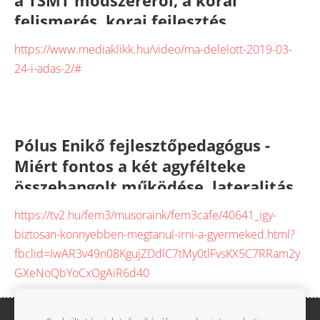
a TSMT módszeréről, a korai
felismerés, korai fejlesztés
fontosságáról
https://www.mediaklikk.hu/video/ma-delelott-2019-03-
24-i-adas-2/#
Pólus Enikő fejlesztőpedagógus -
Miért fontos a
két agyfélteke
összehangolt működése, lateralitás,
dominancia, keresztező mozgások
https://tv2.hu/fem3/musoraink/fem3cafe/40641_igy-
fontossága csecsemő kortól az
biztosan-konnyebben-megtanul-irni-a-gyermeked.html?
iskoláig
fbclid=IwAR3v49n08KgujZDdlC7tMy0tlFvsKX5C7RRam2y
GXeNoQbYoCxOgAiR6d40